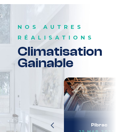
NOS AUTRES
RÉALISATIONS
Climatisation
Gainable
Toulouse
Pibrac
23 MAR 2022
25 MAR 2022