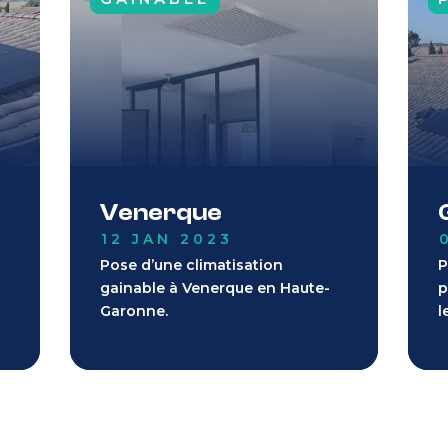
Venerque
12 JAN 2023
0
Pose d’une climatisation
P
gainable à Venerque en Haute-
p
Garonne.
l