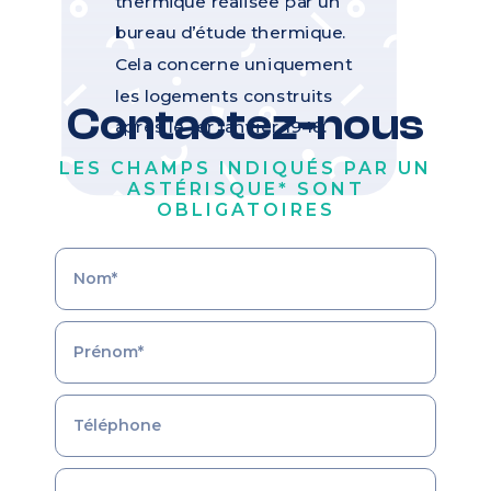
thermique réalisée par un
bureau d’étude thermique.
Cela concerne uniquement
les logements construits
Contactez-nous
après le 1er janvier 1948.
LES CHAMPS INDIQUÉS PAR UN
ASTÉRISQUE* SONT
OBLIGATOIRES