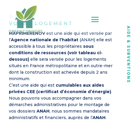
BÉNÉFICIER D’UNE AIDE DE
L’ÉTAT POUR LA RÉNOVATION
DE
VOTRE LOGEMENT
AIDE & SUBVENTIONS
MAPRIMERENOV
est une aide qui est versée par
l’
Agence nationale de l’habitat
(ANAH) elle est
accessible à tous les propriétaires
sous
conditions de ressources (voir tableau ci-
dessous)
elle sera versée pour les logements
situés en France métropolitaine et en outre-mer
dont la construction est achevée depuis 2 ans
minimum.
C’est une aide qui est
cumulables aux aides
privées CEE (certificat d’économie d’énergie)
.
Nous pouvons vous accompagner dans vos
démarches administratives pour le montage de
vos dossiers
ANAH
, nous sommes mandataires
administratifs et financiers, auprès de l’
ANAH
.