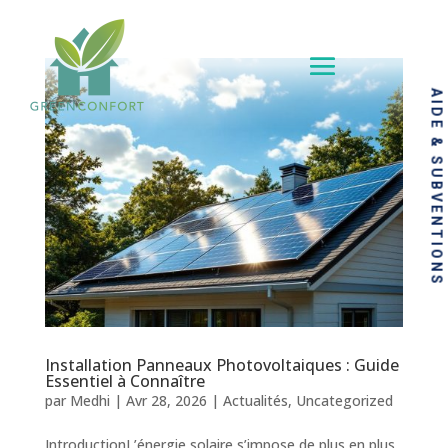
AIDE & SUBVENTIONS
Installation Panneaux Photovoltaiques : Guide
Essentiel à Connaître
par
Medhi
|
Avr 28, 2026
|
Actualités
,
Uncategorized
IntroductionL’énergie solaire s’impose de plus en plus