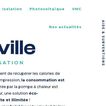
Isolation
Photovoltaïque
VMC
AIDE & SUBVENTIONS
Nos actualités
ille
SATION
nt de récupérer les calories de
compression,
la consommation est
rée par la pompe à chaleur est
eur, une solution
éco-
te et illimitée
!