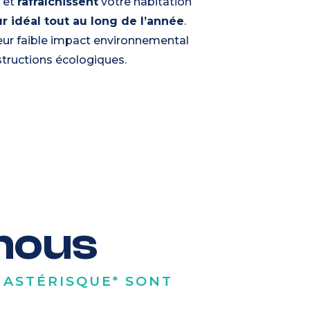
t
et
rafraîchissent
votre habitation
ur idéal tout au long de l’année
.
eur faible impact environnemental
structions écologiques.
nous
 ASTÉRISQUE* SONT