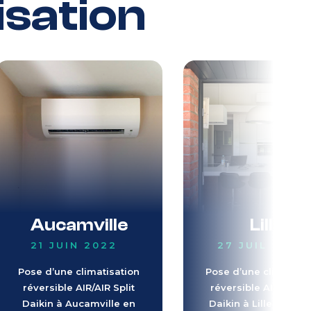
isation
Aucamville
Lille
21 JUIN 2022
27 JUIL 2022
Pose d’une climatisation
Pose d’une climatisa
réversible AIR/AIR Split
réversible AIR/AIR Sp
Daikin à Aucamville en
Daikin à Lille dans les