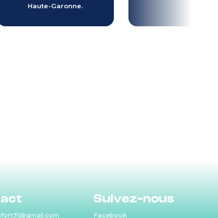
Haute-Garonne.
act
Suivez-nous
fort31@gmail.com
Facebook