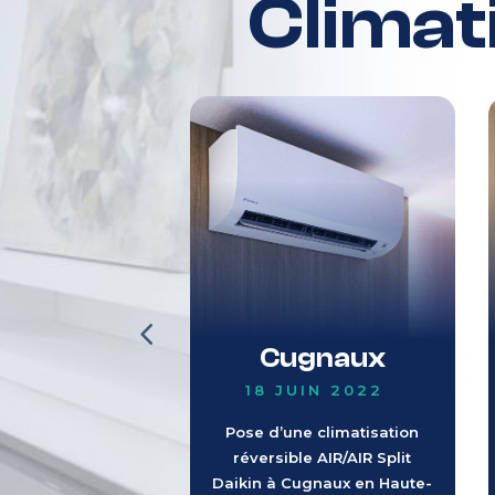
Climat
ondom
Cugnaux
AI 2022
18 JUIN 2022
e climatisation
Pose d’une climatisation
le AIR/AIR Split
réversible AIR/AIR Split
 Condom dans le
Daikin à Cugnaux en Haute-