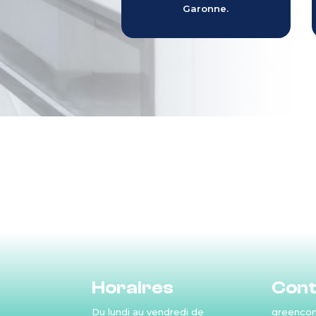
Gers.
Garonne.
Horaires
Cont
Du lundi au vendredi de
greencon