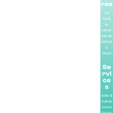
res
Du
lundi
au
vendr
edi de
09h00
à
17h00
Se
rvi
ce
s
Aide &
Subve
ntions
Réalis