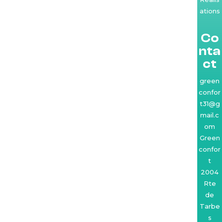
ations
Co
nta
ct
green
confor
t31@g
mail.c
om
Green
confor
t
2004
Rte
de
Tarbe
s