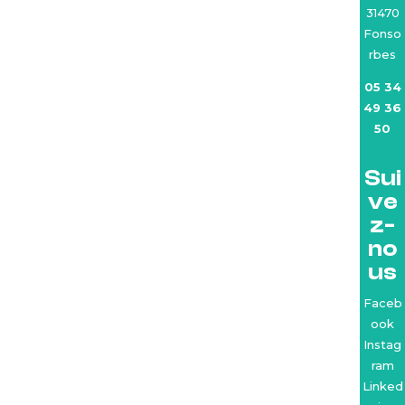
31470
Fonso
rbes
05 34
49 36
50
Sui
ve
z-
no
us
Faceb
ook
Instag
ram
Linked